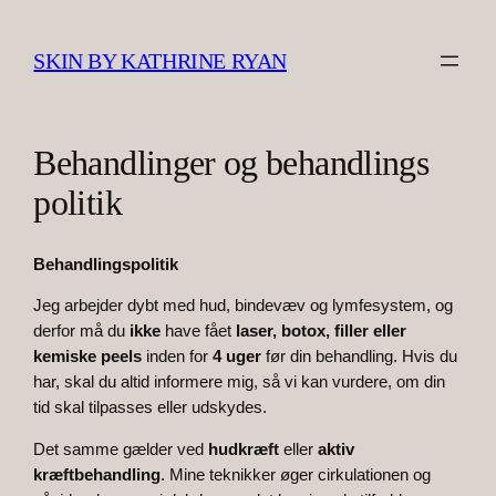
Spring
til
SKIN BY KATHRINE RYAN
indhold
Behandlinger og behandlings
politik
Behandlingspolitik
Jeg arbejder dybt med hud, bindevæv og lymfesystem, og
derfor må du
ikke
have fået
laser, botox, filler eller
kemiske peels
inden for
4 uger
før din behandling. Hvis du
har, skal du altid informere mig, så vi kan vurdere, om din
tid skal tilpasses eller udskydes.
Det samme gælder ved
hudkræft
eller
aktiv
kræftbehandling
. Mine teknikker øger cirkulationen og