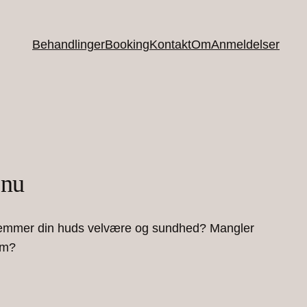
Behandlinger
Booking
Kontakt
Om
Anmeldelser
 nu
 fremmer din huds velvære og sundhed? Mangler
rem?