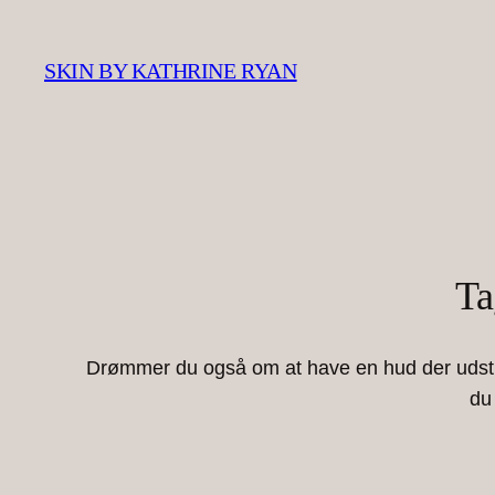
Spring
til
SKIN BY KATHRINE RYAN
indhold
Ta
Drømmer du også om at have en hud der udstrå
du 